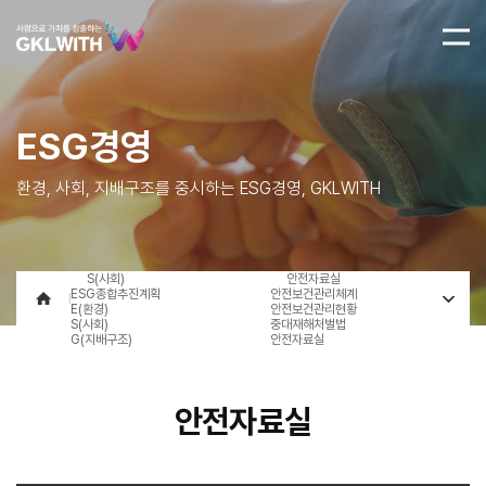
ESG경영
환경, 사회, 지배구조를 중시하는 ESG경영, GKLWITH
S(사회)
안전자료실
ESG종합추진계획
안전보건관리체계
E(환경)
안전보건관리현황
S(사회)
중대재해처벌법
G(지배구조)
안전자료실
안전자료실