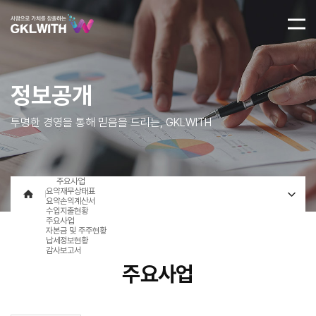
정보공개
투명한 경영을 통해 믿음을 드리는, GKLWITH
주요사업
요약재무상태표
요약손익계산서
수입지출현황
주요사업
자본금 및 주주현황
납세정보현황
감사보고서
주요사업