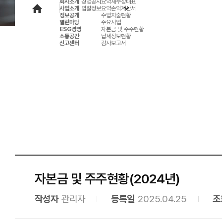
회사소개
경영공시
요약재무상태표
사업소개
입찰정보
요약손익계산서
정보공개
수입지출현황
열린마당
주요사업
ESG경영
자본금 및 주주현황
소통공간
납세정보현황
신고센터
감사보고서
자본금 및 주주현황(2024년)
작성자
관리자
등록일
2025.04.25
조