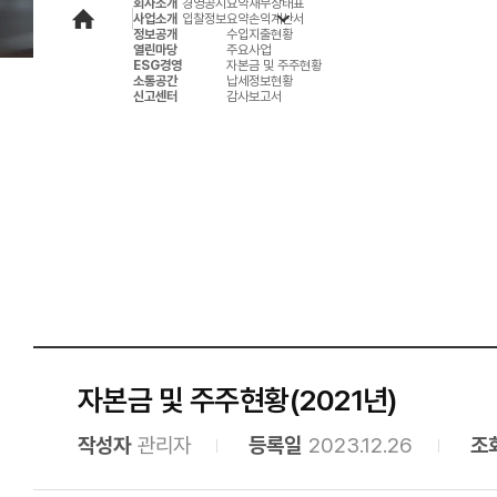
회사소개
경영공시
요약재무상태표
사업소개
입찰정보
요약손익계산서
정보공개
수입지출현황
열린마당
주요사업
ESG경영
자본금 및 주주현황
소통공간
납세정보현황
신고센터
감사보고서
자본금 및 주주현황(2021년)
작성자
관리자
등록일
2023.12.26
조